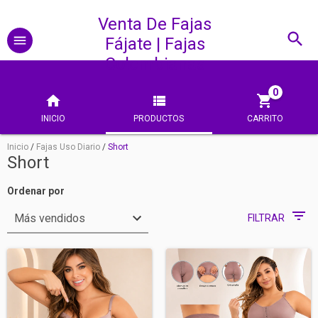
Venta De Fajas
Fájate | Fajas
Colombianas
0
INICIO
PRODUCTOS
CARRITO
Inicio
/
Fajas Uso Diario
/
Short
Short
Ordenar por
FILTRAR