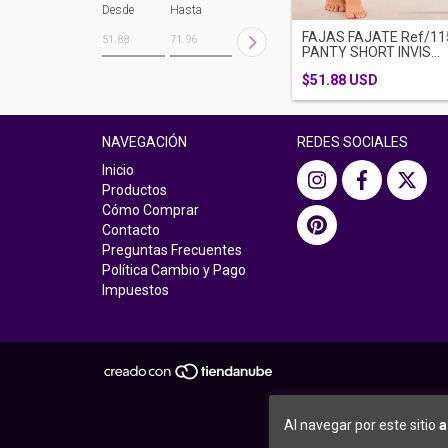
Desde
Hasta
FAJAS FAJATE Ref/11
PANTY SHORT INVIS...
$51.88 USD
NAVEGACIÓN
REDES SOCIALES
Inicio
Productos
Cómo Comprar
Contacto
Preguntas Frecuentes
Política Cambio y Pago
Impuestos
Al navegar por este sitio
a