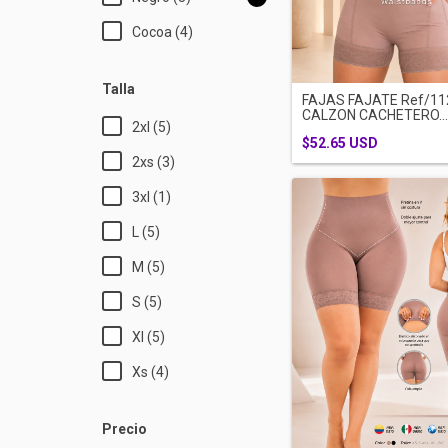
Cocoa (4)
Talla
FAJAS FAJATE Ref/11
CALZON CACHETERO...
2xl (5)
$52.65 USD
2xs (3)
3xl (1)
L (5)
M (5)
S (5)
Xl (5)
Xs (4)
Precio