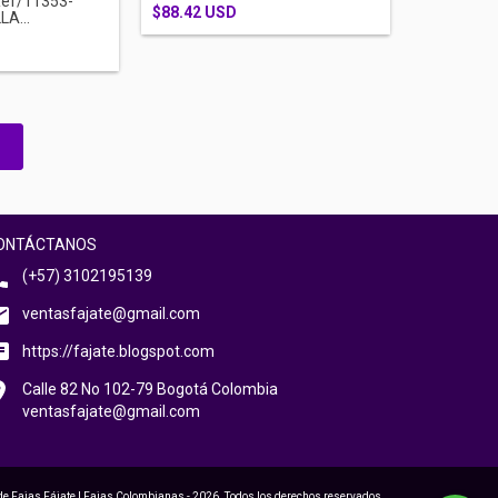
ef/11353-
$88.42 USD
LA...
ONTÁCTANOS
(+57) 3102195139
ventasfajate@gmail.com
https://fajate.blogspot.com
Calle 82 No 102-79 Bogotá Colombia
ventasfajate@gmail.com
de Fajas Fájate | Fajas Colombianas - 2026. Todos los derechos reservados.