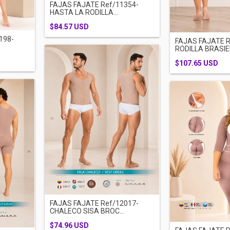
FAJAS FAJATE Ref/11354-
HASTA LA RODILLA...
$84.57 USD
198-
FAJAS FAJATE R
RODILLA BRASIER
$107.65 USD
FAJAS FAJATE Ref/12017-
CHALECO SISA BROC...
$74.96 USD