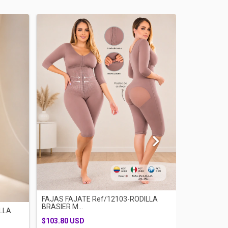
FAJAS FAJATE Ref/12103-RODILLA
FAJAS FAJA
BRASIER M...
CACHETERA 
LLA
$103.80 USD
$84.57 USD