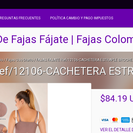
REGUNTAS FRECUENTES
POLÍTICA CAMBIO Y PAGO IMPUESTOS
De Fajas Fájate | Fajas Colo
io
/
Fajas Uso Diario
/
FAJAS FAJATE Ref/12106-CACHETERA ESTRAPLE BROCHE
Ref/12106-CACHETERA EST
$84.19 
VER EL DETALLE