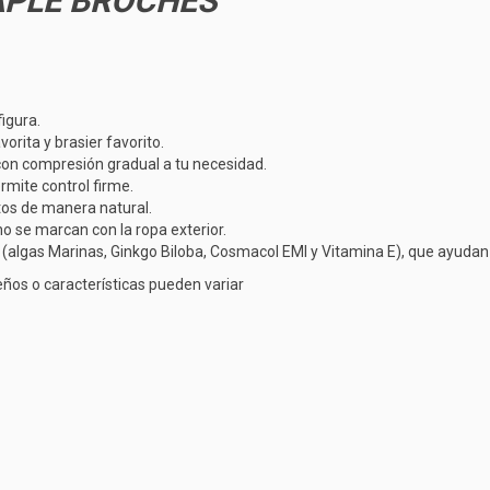
APLE BROCHES
igura.
orita y brasier favorito.
con compresión gradual a tu necesidad.
mite control firme.
tos de manera natural.
no se marcan con la ropa exterior.
gas Marinas, Ginkgo Biloba, Cosmacol EMI y Vitamina E), que ayudan a hi
ños o características pueden variar