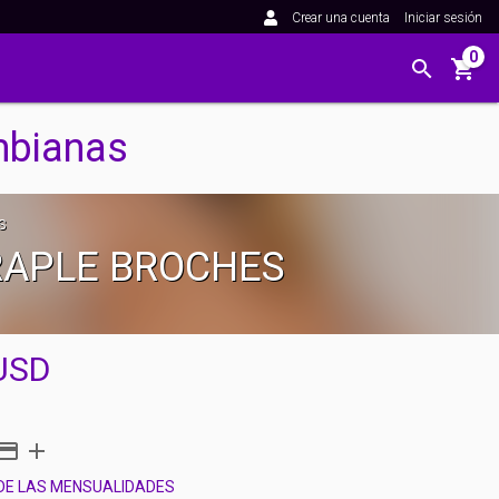
Crear una cuenta
Iniciar sesión
0
mbianas
S
RAPLE BROCHES
USD
 DE LAS MENSUALIDADES