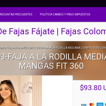
REGUNTAS FRECUENTES
POLÍTICA CAMBIO Y PAGO IMPUESTOS
De Fajas Fájate | Fajas Colo
ario
/
FAJAS FAJATE Ref/11353-FAJA A LA RODILLA MEDIANA COMPRESIÓN CON
53-FAJA A LA RODILLA ME
MANGAS FIT 360
$93.80 