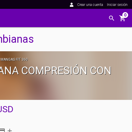
Crear una cuenta
Iniciar sesión
0
mbianas
 MANGAS FIT 360
DIANA COMPRESIÓN CON
USD