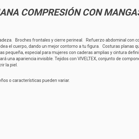
DIANA COMPRESIÓN CON MANGAS
cadeza.
Broches frontales y cierre perineal.
Refuerzo abdominal con co
dea el cuerpo, dando un mejor contorno a tu figura.
Costuras planas qu
mas pequeña, especial para mujeres con caderas amplias y cintura defini
ará una apariencia invisible.
Tejidos con VIVELTEX, conjunto de compone
r la piel.
ños o características pueden variar.