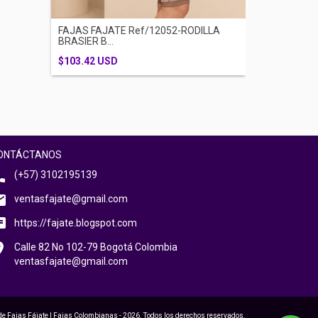
FAJAS FAJA
FAJAS FAJATE Ref/12052-RODILLA
SISA BROC..
BRASIER B...
$94.96 USD
$103.42 USD
ONTÁCTANOS
(+57) 3102195139
ventasfajate@gmail.com
https://fajate.blogspot.com
Calle 82 No 102-79 Bogotá Colombia
ventasfajate@gmail.com
de Fajas Fájate | Fajas Colombianas - 2026. Todos los derechos reservados.