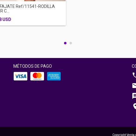
FAJATE Ref/11541-RODILLA
 C...
8 USD
MÉTODOS DE PAGO
C
Copyright Venta 